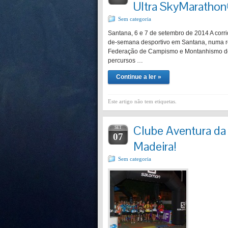
Ultra SkyMarathon
Sem categoria
Santana, 6 e 7 de setembro de 2014 A corri
de-semana desportivo em Santana, numa r
Federação de Campismo e Montanhismo de P
percursos …
Continue a ler »
Este artigo não tem etiquetas.
Clube Aventura da 
SET
07
Madeira!
Sem categoria