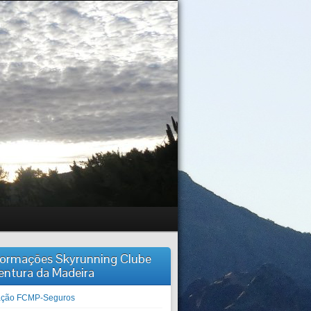
formações Skyrunning Clube
entura da Madeira
iação FCMP-Seguros