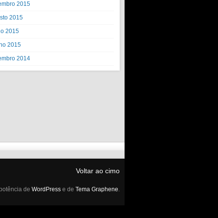
embro 2015
sto 2015
ho 2015
ho 2015
embro 2014
Voltar ao cimo
potência de
WordPress
e de
Tema Graphene
.