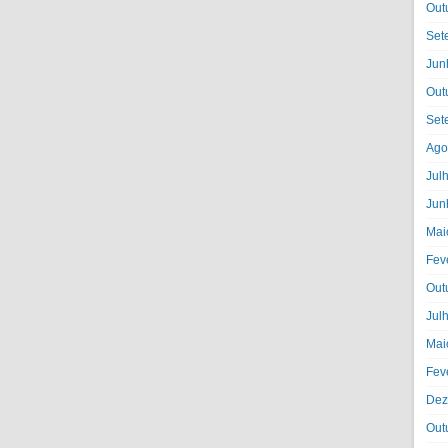
Out
Set
Jun
Out
Set
Ago
Jul
Jun
Mai
Fev
Out
Jul
Mai
Fev
Dez
Out