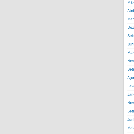
Mai
Abr
Mar
Dez
Set
Jun
Mai
Nov
Set
Ago
Fev
Jan
Nov
Set
Jun
Mai