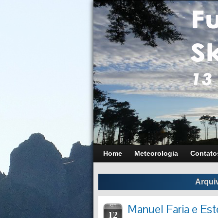
Home
Meteorologia
Contato
Arqui
Manuel Faria e Est
SET
12