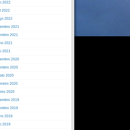
o 2022
il 2022
ço 2022
embro 2021
embro 2021
ho 2021
o 2021
embro 2020
embro 2020
sto 2020
ereiro 2020
eiro 2020
embro 2019
embro 2019
ho 2019
o 2019