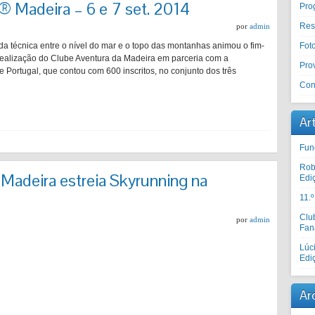
® Madeira – 6 e 7 set. 2014
Pro
Res
por
admin
da técnica entre o nível do mar e o topo das montanhas animou o fim-
Fot
ealização do Clube Aventura da Madeira em parceria com a
Prov
ortugal, que contou com 600 inscritos, no conjunto dos três
Con
Ar
Fun
Rob
Madeira estreia Skyrunning na
Edi
11.
Clu
por
admin
Fan
Lúc
Edi
Ar