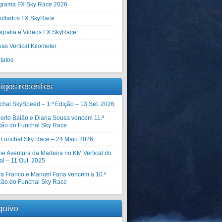
grama FX Sky Race 2026
ultados FX SkyRace
ografia e Vídeos FX SkyRace
as Vertical Kilometer
tatos
tigos recentes
chal SkySpeed – 1.ª Edição – 13 Set. 2026
erto Baião e Diana Sousa vencem 11.ª
ção do Funchal Sky Race
º Funchal Sky Race – 24 Maio 2026
be Aventura da Madeira no KM Vertical do
al – 11 Out. 2025
ia Franco e Manuel Faria vencem a 10.ª
ção do Funchal Sky Race
quivo