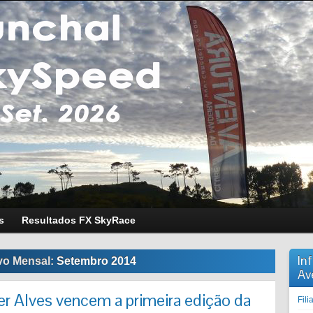
s
Resultados FX SkyRace
In
vo Mensal:
Setembro 2014
Av
er Alves vencem a primeira edição da
Fil