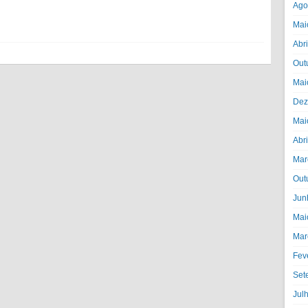
Ago
Mai
Abr
Out
Mai
Dez
Mai
Abr
Mar
Out
Jun
Mai
Mar
Fev
Set
Jul