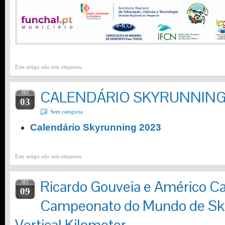
Este artigo não tem etiquetas.
CALENDÁRIO SKYRUNNING
FEV
03
Sem categoria
Calendário Skyrunning 2023
Este artigo não tem etiquetas.
Ricardo Gouveia e Américo Ca
SET
09
Campeonato do Mundo de Sk
Vertical Kilometer