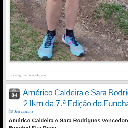
Este artigo não tem etiquetas.
Américo Caldeira e Sara Rod
JUL
04
21km da 7.ª Edição do Funch
Sem categoria
Américo Caldeira e Sara Rodrigues vencedore
Funchal Sky Race