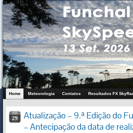
Home
Meteorologia
Contatos
Resultados FX SkyRa
Atualização – 9.ª Edição do F
MAR
29
– Antecipação da data de real