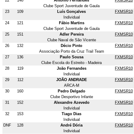
22
148
António Fernandes
FXMSR10
Clube Sport Juventude de Gaula
23
109
Luís Gonçalves
FXMSR10
Individual
24
121
Fábio Martins
FXMSR10
Clube Sport Juventude de Gaula
25
151
Adler Pereira
FXMSR10
Clube Naval de São Vicente
26
132
Décio Pinto
FXMSR10
Associação Porto da Cruz Trail Team
27
136
Paulo Sousa
FXMSR10
Clube Escola do Estreito - Madeira
28
119
João Fernandes
FXMSR10
Individual
29
112
JOÃO ANDRADE
FXMSR10
ARCA-M
30
160
Pedro Delgado
FXMSR10
Clube Desportivo Infante
31
152
Alexandre Azevedo
FXMSR10
Individual
32
153
Tiago Dias
FXMSR10
Individual
DNF
128
André Dória
FXMSR10
Individual