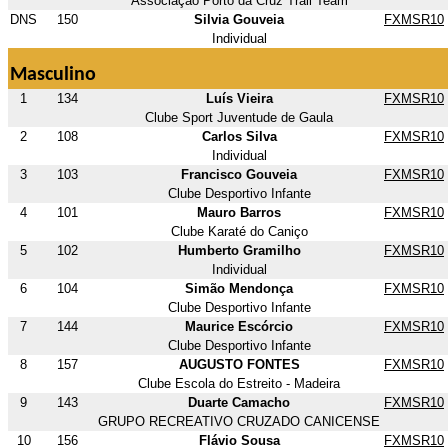
Associação Porto da Cruz Trail Team
DNS
150
Silvia Gouveia
FXMSR10
Individual
Masculino
1
134
Luís Vieira
FXMSR10
Clube Sport Juventude de Gaula
2
108
Carlos Silva
FXMSR10
Individual
3
103
Francisco Gouveia
FXMSR10
Clube Desportivo Infante
4
101
Mauro Barros
FXMSR10
Clube Karaté do Caniço
5
102
Humberto Gramilho
FXMSR10
Individual
6
104
Simão Mendonça
FXMSR10
Clube Desportivo Infante
7
144
Maurice Escórcio
FXMSR10
Clube Desportivo Infante
8
157
AUGUSTO FONTES
FXMSR10
Clube Escola do Estreito - Madeira
9
143
Duarte Camacho
FXMSR10
GRUPO RECREATIVO CRUZADO CANICENSE
10
156
Flávio Sousa
FXMSR10