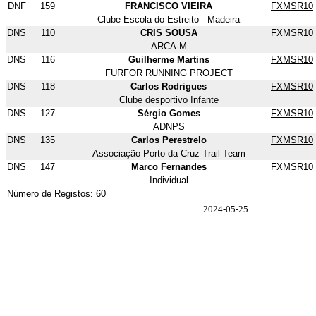
DNF
159
FRANCISCO VIEIRA
FXMSR10
Clube Escola do Estreito - Madeira
DNS
110
CRIS SOUSA
FXMSR10
ARCA-M
DNS
116
Guilherme Martins
FXMSR10
FURFOR RUNNING PROJECT
DNS
118
Carlos Rodrigues
FXMSR10
Clube desportivo Infante
DNS
127
Sérgio Gomes
FXMSR10
ADNPS
DNS
135
Carlos Perestrelo
FXMSR10
Associação Porto da Cruz Trail Team
DNS
147
Marco Fernandes
FXMSR10
Individual
Número de Registos: 60
2024-05-25