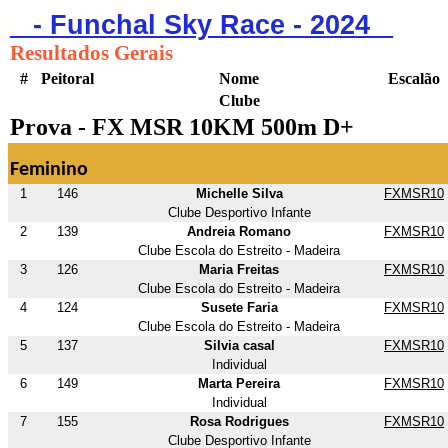
_ - Funchal Sky Race - 2024 _
Resultados Gerais
#
Peitoral
Nome
Escalão
Clube
Prova - FX MSR 10KM 500m D+
Feminino
1
146
Michelle Silva
FXMSR10
Clube Desportivo Infante
2
139
Andreia Romano
FXMSR10
Clube Escola do Estreito - Madeira
3
126
Maria Freitas
FXMSR10
Clube Escola do Estreito - Madeira
4
124
Susete Faria
FXMSR10
Clube Escola do Estreito - Madeira
5
137
Silvia casal
FXMSR10
Individual
6
149
Marta Pereira
FXMSR10
Individual
7
155
Rosa Rodrigues
FXMSR10
Clube Desportivo Infante