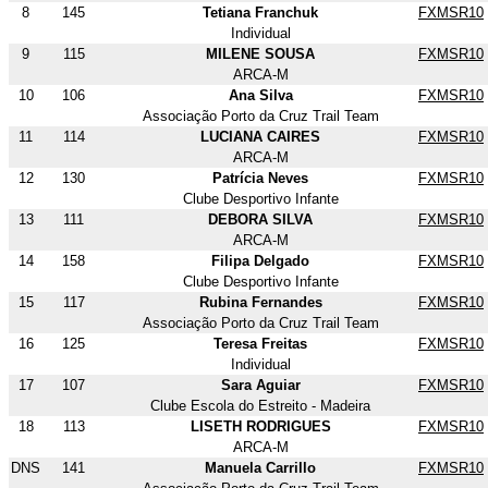
8
145
Tetiana Franchuk
FXMSR10
Individual
9
115
MILENE SOUSA
FXMSR10
ARCA-M
10
106
Ana Silva
FXMSR10
Associação Porto da Cruz Trail Team
11
114
LUCIANA CAIRES
FXMSR10
ARCA-M
12
130
Patrícia Neves
FXMSR10
Clube Desportivo Infante
13
111
DEBORA SILVA
FXMSR10
ARCA-M
14
158
Filipa Delgado
FXMSR10
Clube Desportivo Infante
15
117
Rubina Fernandes
FXMSR10
Associação Porto da Cruz Trail Team
16
125
Teresa Freitas
FXMSR10
Individual
17
107
Sara Aguiar
FXMSR10
Clube Escola do Estreito - Madeira
18
113
LISETH RODRIGUES
FXMSR10
ARCA-M
DNS
141
Manuela Carrillo
FXMSR10