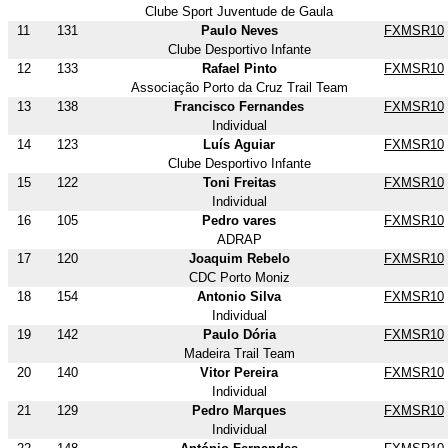
Clube Sport Juventude de Gaula
11
131
Paulo Neves
FXMSR10
Clube Desportivo Infante
12
133
Rafael Pinto
FXMSR10
Associação Porto da Cruz Trail Team
13
138
Francisco Fernandes
FXMSR10
Individual
14
123
Luís Aguiar
FXMSR10
Clube Desportivo Infante
15
122
Toni Freitas
FXMSR10
Individual
16
105
Pedro vares
FXMSR10
ADRAP
17
120
Joaquim Rebelo
FXMSR10
CDC Porto Moniz
18
154
Antonio Silva
FXMSR10
Individual
19
142
Paulo Dória
FXMSR10
Madeira Trail Team
20
140
Vitor Pereira
FXMSR10
Individual
21
129
Pedro Marques
FXMSR10
Individual