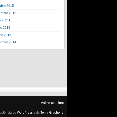
ubro 2015
embro 2015
sto 2015
ho 2015
ho 2015
embro 2014
Voltar ao cimo
potência de
WordPress
e de
Tema Graphene
.