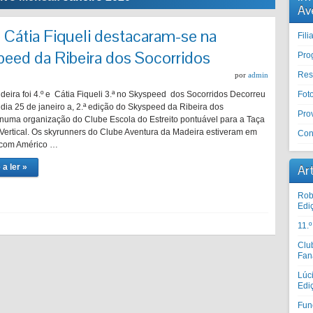
Av
 Cátia Fiqueli destacaram-se na
Fil
peed da Ribeira dos Socorridos
Pro
Res
por
admin
deira foi 4.º e Cátia Fiqueli 3.ª no Skyspeed dos Socorridos Decorreu
Fot
dia 25 de janeiro a, 2.ª edição do Skyspeed da Ribeira dos
Prov
 numa organização do Clube Escola do Estreito pontuável para a Taça
Vertical. Os skyrunners do Clube Aventura da Madeira estiveram em
Con
 com Américo …
 a ler »
Ar
Rob
Edi
11.
Clu
Fan
Lúc
Edi
Fun