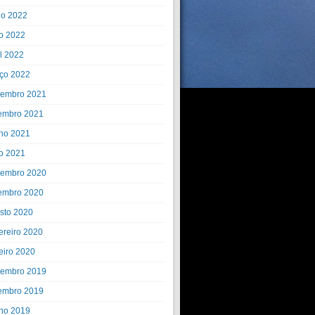
ho 2022
o 2022
il 2022
ço 2022
embro 2021
embro 2021
ho 2021
o 2021
embro 2020
embro 2020
sto 2020
ereiro 2020
eiro 2020
embro 2019
embro 2019
ho 2019