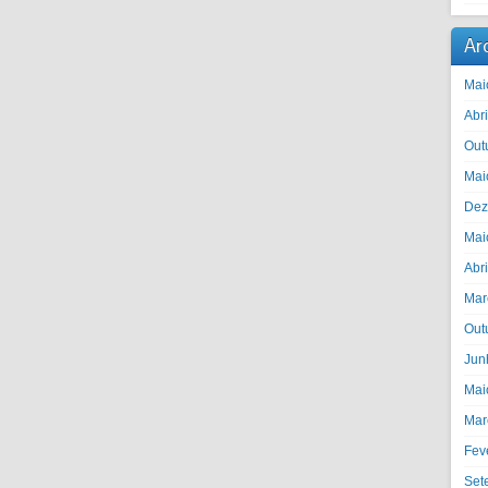
Ar
Mai
Abr
Out
Mai
Dez
Mai
Abr
Mar
Out
Jun
Mai
Mar
Fev
Set