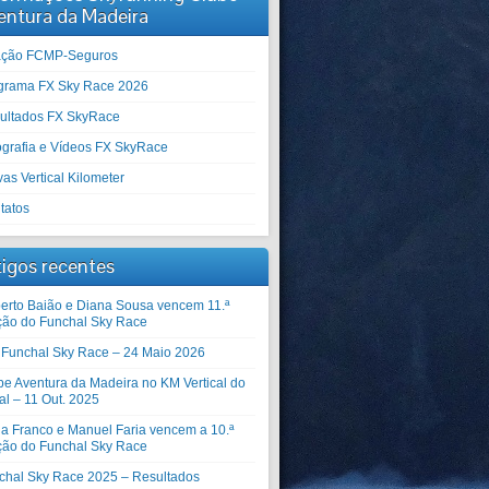
entura da Madeira
iação FCMP-Seguros
grama FX Sky Race 2026
ultados FX SkyRace
ografia e Vídeos FX SkyRace
as Vertical Kilometer
tatos
tigos recentes
erto Baião e Diana Sousa vencem 11.ª
ção do Funchal Sky Race
º Funchal Sky Race – 24 Maio 2026
be Aventura da Madeira no KM Vertical do
al – 11 Out. 2025
ia Franco e Manuel Faria vencem a 10.ª
ção do Funchal Sky Race
chal Sky Race 2025 – Resultados