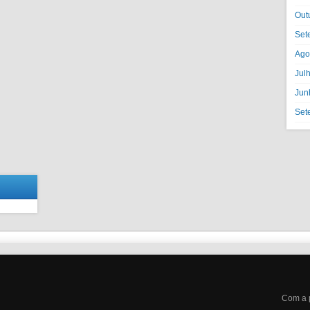
Out
Set
Ago
Jul
Jun
Set
Com a 