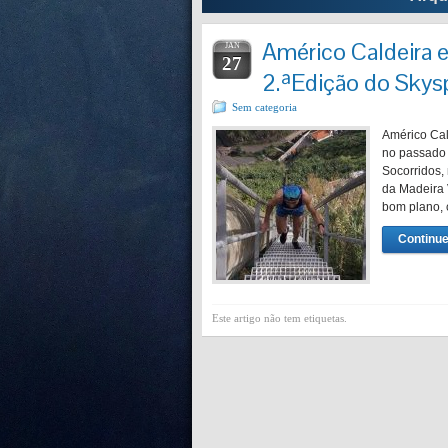
Américo Caldeira e
JAN
27
2.ªEdição do Skys
Sem categoria
Américo Cal
no passado 
Socorridos,
da Madeira 
bom plano,
Continue
Este artigo não tem etiquetas.