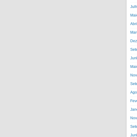
Jul
Mai
Abr
Mar
Dez
Set
Jun
Mai
Nov
Set
Ago
Fev
Jan
Nov
Set
Jun