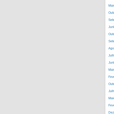
Mai
Out
Set
Jun
Out
Set
Ago
Jul
Jun
Mai
Fev
Out
Jul
Mai
Fev
Dez