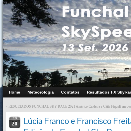
Home
Meteorologia
Contatos
Resultados FX SkyRa
«
RESULTADOS FUNCHAL SKY RACE 2021
Américo Caldeira e Cátia Fiqueli em d
Lúcia Franco e Francisco Frei
JUN
20