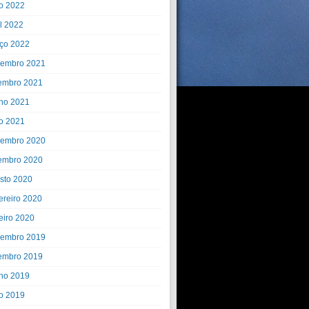
o 2022
il 2022
ço 2022
embro 2021
embro 2021
ho 2021
o 2021
embro 2020
embro 2020
sto 2020
ereiro 2020
eiro 2020
embro 2019
embro 2019
ho 2019
o 2019