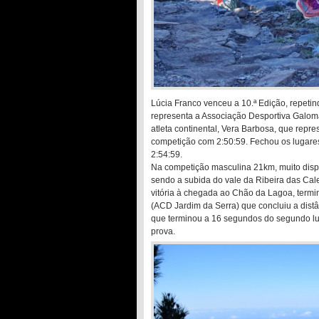
Lúcia Franco venceu a 10.ª Edição, repetin
representa a Associação Desportiva Galoma
atleta continental, Vera Barbosa, que repre
competição com 2:50:59. Fechou os lugares
2:54:59.
Na competição masculina 21km, muito disput
sendo a subida do vale da Ribeira das Cal
vitória à chegada ao Chão da Lagoa, termi
(ACD Jardim da Serra) que concluiu a distâ
que terminou a 16 segundos do segundo luga
prova.