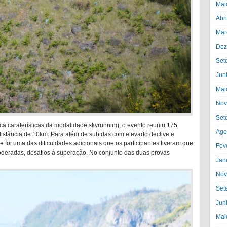
Mai
Abr
Mar
Dez
Set
Jun
Mai
Nov
Set
ca caraterísticas da modalidade skyrunning, o evento reuniu 175
Ago
 distância de 10km. Para além de subidas com elevado declive e
te foi uma das dificuldades adicionais que os participantes tiveram que
Fev
moderadas, desafios à superação. No conjunto das duas provas
Jan
Nov
Set
Jun
Mai