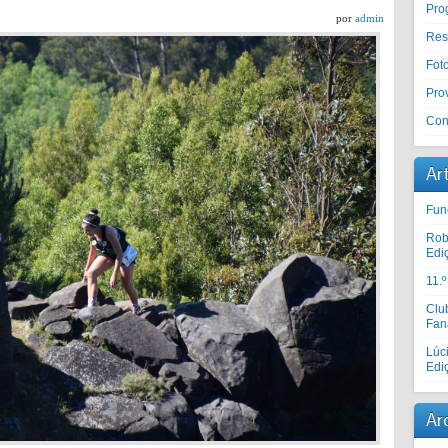
Pro
por
admin
Res
Fot
Prov
Con
Ar
Fun
Rob
Edi
11.
Clu
Fan
Lúc
Edi
Ar