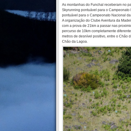
As montanhas do Funchal receberam no pa
Skyrunning pontuável para o Campeonato Na
pontuável para o Campeonato Nacional da 
A organização do Clube Aventura da Madeir
com a prova de 21km a passar nas proximid
percurso de 10km completamente diferente 
metros de desnível positivo, entre o Chão 
Chão da Lagoa.