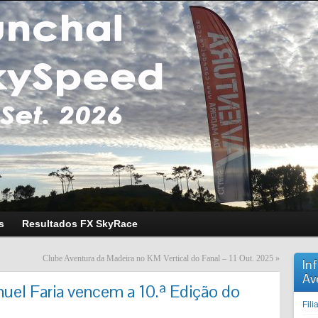
s
Resultados FX SkyRace
Clube Aventura da Madeira no KM Vertical do Fanal – 11 Out. 2025
»
In
Av
uel Faria vencem a 10.ª Edição do
Fil