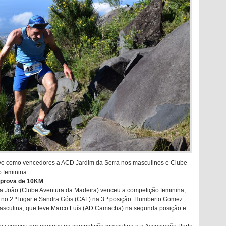
eve como vencedores a ACD Jardim da Serra nos masculinos e Clube
 feminina.
 prova de 10KM
 João (Clube Aventura da Madeira) venceu a competição feminina,
no 2.º lugar e Sandra Góis (CAF) na 3.ª posição. Humberto Gomez
asculina, que teve Marco Luís (AD Camacha) na segunda posição e