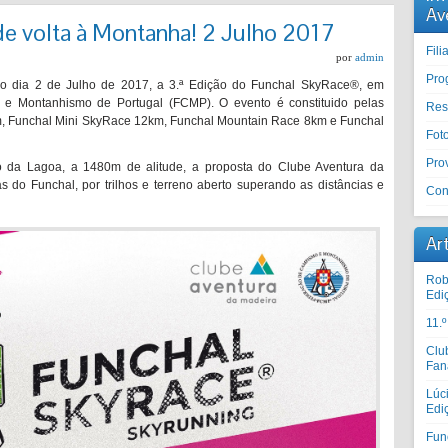
Av
e volta à Montanha! 2 Julho 2017
Fil
por
admin
Pro
o dia 2 de Julho de 2017, a 3.ª Edição do Funchal SkyRace®, em
e Montanhismo de Portugal (FCMP). O evento é constituido pelas
Res
, Funchal Mini SkyRace 12km, Funchal Mountain Race 8km e Funchal
Fot
Prov
 da Lagoa, a 1480m de alitude, a proposta do Clube Aventura da
 do Funchal, por trilhos e terreno aberto superando as distâncias e
Con
Ar
Rob
Edi
11.
Clu
Fan
Lúc
Edi
Fun