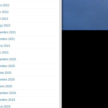
ho 2022
o 2022
il 2022
ço 2022
embro 2021
embro 2021
ho 2021
o 2021
embro 2020
embro 2020
sto 2020
ereiro 2020
eiro 2020
embro 2019
embro 2019
ho 2019