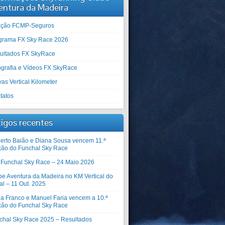
entura da Madeira
iação FCMP-Seguros
grama FX Sky Race 2026
ultados FX SkyRace
ografia e Vídeos FX SkyRace
as Vertical Kilometer
tatos
tigos recentes
erto Baião e Diana Sousa vencem 11.ª
ção do Funchal Sky Race
º Funchal Sky Race – 24 Maio 2026
be Aventura da Madeira no KM Vertical do
al – 11 Out. 2025
ia Franco e Manuel Faria vencem a 10.ª
ção do Funchal Sky Race
chal Sky Race 2025 – Resultados