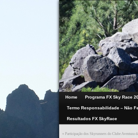
Home
Programa FX Sky Race 2
Termo Responsabilidade – Não F
Resultados FX SkyRace
«
Participação dos Skyrunners do Clube Aventura