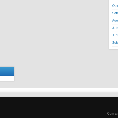
Out
Set
Ago
Jul
Jun
Set
Com a 