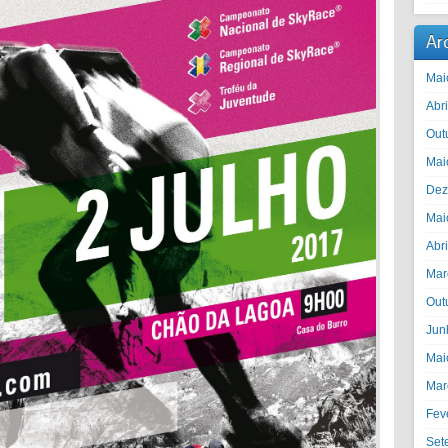
Ar
Mai
Abr
Out
Mai
Dez
Mai
Abr
Mar
Out
Jun
Mai
Mar
Fev
Set