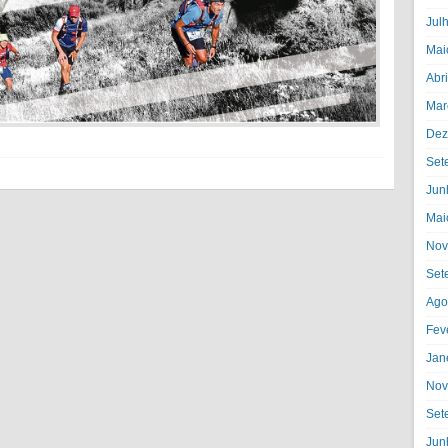
Jul
Mai
Abr
Mar
Dez
Set
Jun
Mai
Nov
Set
Ago
Fev
Jan
Nov
Set
Jun