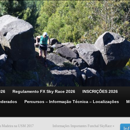
026
Regulamento FX Sky Race 2026
INSCRIÇÕES 2026
ederados
Percursos – Informação Técnica – Localizações
M
 da Madeira na USM 2017
Informações Importantes Funchal SkyRace
»
In