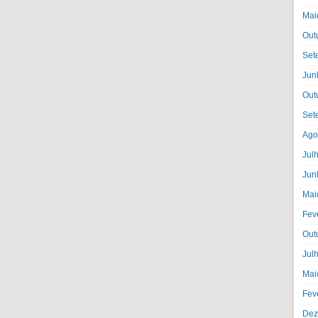
Mai
Out
Set
Jun
Out
Set
Ago
Jul
Jun
Mai
Fev
Out
Jul
Mai
Fev
Dez