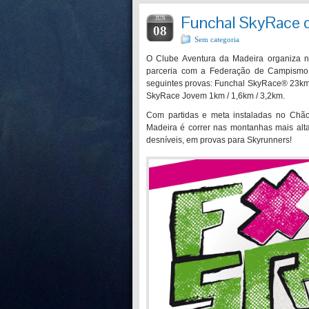
Funchal SkyRace d
JUN
08
Sem categoria
O Clube Aventura da Madeira organiza n
parceria com a Federação de Campismo 
seguintes provas: Funchal SkyRace® 23km
SkyRace Jovem 1km / 1,6km / 3,2km.
Com partidas e meta instaladas no Chão
Madeira é correr nas montanhas mais altas
desníveis, em provas para Skyrunners!