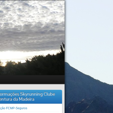
formações Skyrunning Clube
entura da Madeira
iação FCMP-Seguros