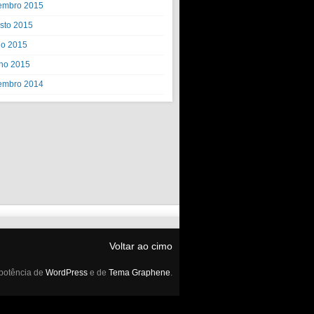
embro 2015
sto 2015
ho 2015
ho 2015
embro 2014
Voltar ao cimo
potência de
WordPress
e de
Tema Graphene
.