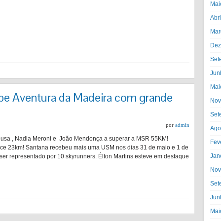
Mai
Abr
Mar
Dez
Set
Jun
Mai
be Aventura da Madeira com grande
Nov
Set
por
admin
Ago
Sousa , Nadia Meroni e João Mendonça a superar a MSR 55KM!
Fev
ce 23km! Santana recebeu mais uma USM nos dias 31 de maio e 1 de
Jan
ser representado por 10 skyrunners. Élton Martins esteve em destaque
Nov
Set
Jun
Mai