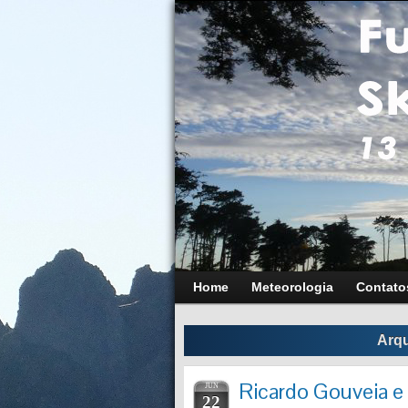
Home
Meteorologia
Contato
Arqu
Ricardo Gouveia e 
JUN
22