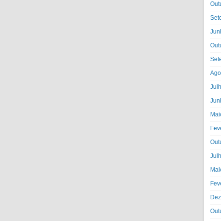
Out
Set
Jun
Out
Set
Ago
Jul
Jun
Mai
Fev
Out
Jul
Mai
Fev
Dez
Out