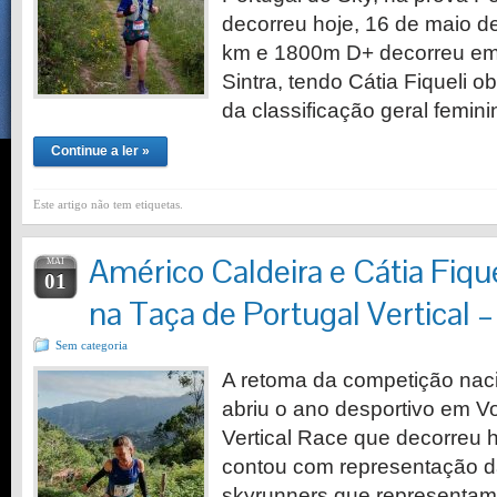
decorreu hoje, 16 de maio d
km e 1800m D+ decorreu em 
Sintra, tendo Cátia Fiqueli 
da classificação geral femin
Continue a ler »
Este artigo não tem etiquetas.
Américo Caldeira e Cátia Fiq
MAI
01
na Taça de Portugal Vertical 
Sem categoria
A retoma da competição nac
abriu o ano desportivo em 
Vertical Race que decorreu h
contou com representação d
skyrunners que representam