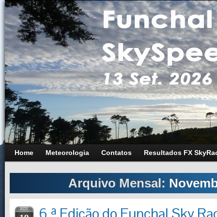
Home
Meteorologia
Contatos
Resultados FX SkyRa
Arquivo Mensal:
Novemb
6.ª Edição do Funchal Sky Rac
NOV