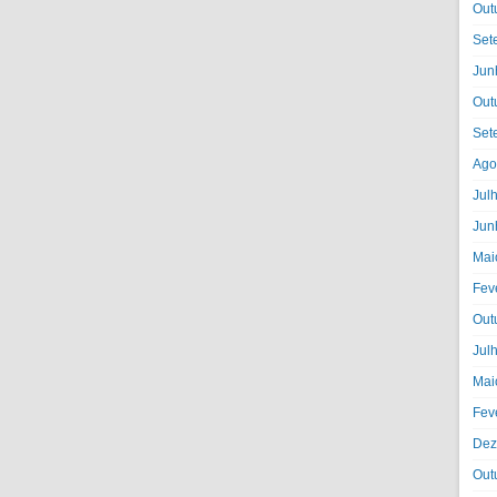
Out
Set
Jun
Out
Set
Ago
Jul
Jun
Mai
Fev
Out
Jul
Mai
Fev
Dez
Out