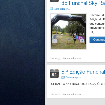
do Funchal Sky R
Sem categoria
Decorreu du
Edição do F
que contou 
prova princ
D+, …
Continue
Este artigo não tem etiquetas.
8.ª Edição Funcha
JUN
04
Sem categoria
GERAL FX SKY RACE 2023 ESCALÕES FX
Este artigo não tem etiquetas.