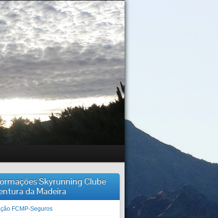
formações Skyrunning Clube
entura da Madeira
iação FCMP-Seguros