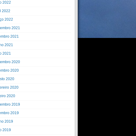
o 2022
il 2022
ço 2022
embro 2021
embro 2021
ho 2021
o 2021
embro 2020
embro 2020
sto 2020
ereiro 2020
eiro 2020
embro 2019
embro 2019
ho 2019
o 2019