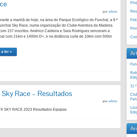
ace
Pro
Res
por
admin
rante a manhã de hoje, na área do Parque Ecológico do Funchal, a 8.ª
Fot
unchal Sky Race, numa organização do Clube Aventura da Madeira
Prov
com 157 inscritos. Américo Caldeira e Sara Rodrigues venceram a
ipal com 21km e 1400m D+, e na distância curta de 10km com 500m
Con
 a ler »
Ar
Fun
Rob
Edi
11.
l Sky Race – Resultados
Clu
Fan
por
admin
Lúc
 SKY RACE 2023 Resultados Equipas
Edi
Ar