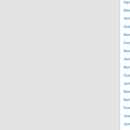
Ago
Mai
Abr
Out
Mai
Dez
Mai
Abr
Mar
Out
Jun
Mai
Mar
Fev
Set
Jul