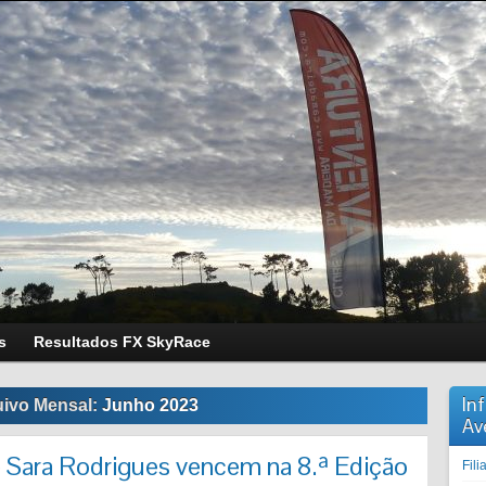
s
Resultados FX SkyRace
In
ivo Mensal:
Junho 2023
Av
e Sara Rodrigues vencem na 8.ª Edição
Fil