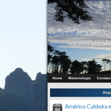
Home
Meteorologia
Contato
Arqu
Américo Caldeira 
JUN
04