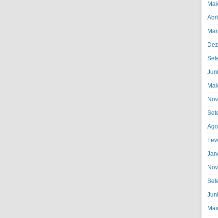
Mai
Abr
Mar
Dez
Set
Jun
Mai
Nov
Set
Ago
Fev
Jan
Nov
Set
Jun
Mai