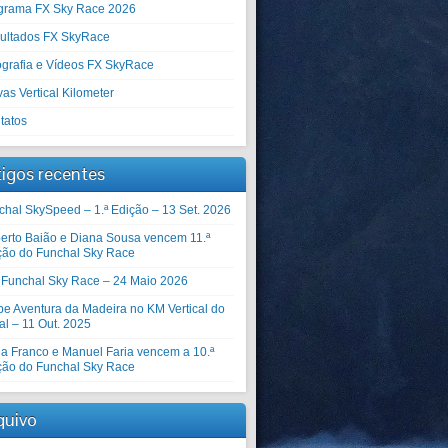
grama FX Sky Race 2026
ultados FX SkyRace
ografia e Vídeos FX SkyRace
as Vertical Kilometer
tatos
tigos recentes
chal SkySpeed – 1.ª Edição – 13 Set. 2026
erto Baião e Diana Sousa vencem 11.ª
ção do Funchal Sky Race
º Funchal Sky Race – 24 Maio 2026
be Aventura da Madeira no KM Vertical do
al – 11 Out. 2025
ia Franco e Manuel Faria vencem a 10.ª
ção do Funchal Sky Race
quivo