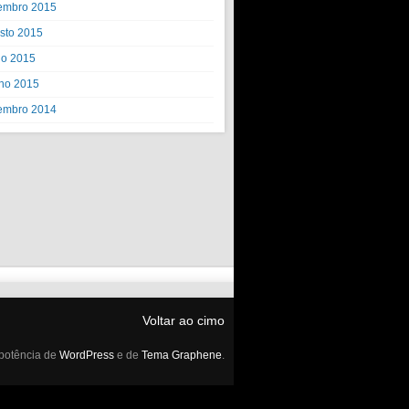
embro 2015
sto 2015
ho 2015
ho 2015
embro 2014
Voltar ao cimo
potência de
WordPress
e de
Tema Graphene
.