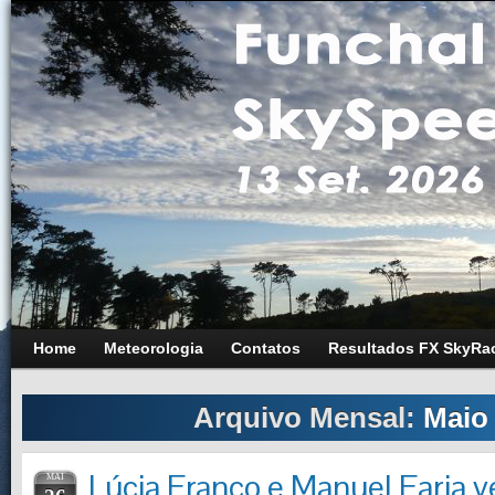
Home
Meteorologia
Contatos
Resultados FX SkyRa
Arquivo Mensal:
Maio
Lúcia Franco e Manuel Faria 
MAI