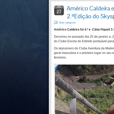
Américo Caldeira e
JAN
27
2.ªEdição do Skys
Sem categoria
Américo Caldeira foi 4.º e Cátia Fiqueli 
Decorreu no passado dia 25 de janeiro a, 
do Clube Escola do Estreito pontuável para
Os skyrunners do Clube Aventura da Madei
geral masculina e o primeiro lugar no seu es
feminino.