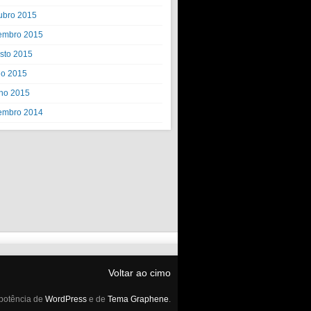
ubro 2015
embro 2015
sto 2015
ho 2015
ho 2015
embro 2014
Voltar ao cimo
potência de
WordPress
e de
Tema Graphene
.