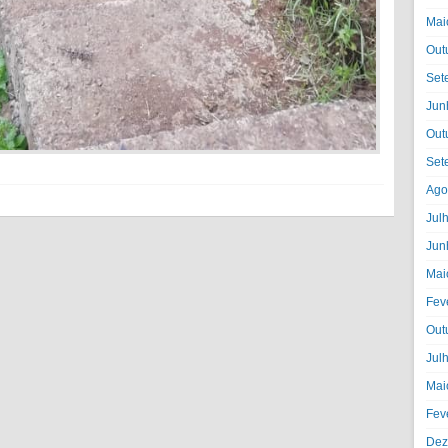
Mai
Out
Set
Jun
Out
Set
Ago
Jul
Jun
Mai
Fev
Out
Jul
Mai
Fev
Dez