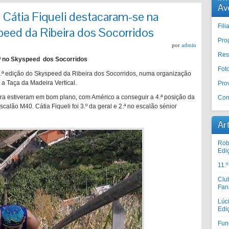
Av
 Cátia Fiqueli destacaram-se na
Fil
peed da Ribeira dos Socorridos
Pro
por
admin
Res
3.ª no Skyspeed dos Socorridos
Fot
2.ª edição do Skyspeed da Ribeira dos Socorridos, numa organização
 a Taça da Madeira Vertical.
Prov
ra estiveram em bom plano, com Américo a conseguir a 4.ª posição da
Con
calão M40. Cátia Fiqueli foi 3.º da geral e 2.ª no escalão sénior
Ar
Rob
Edi
11.
Clu
Fan
Lúc
Edi
Fun