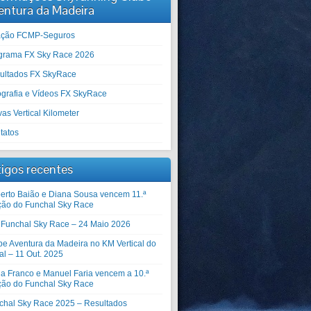
entura da Madeira
iação FCMP-Seguros
grama FX Sky Race 2026
ultados FX SkyRace
ografia e Vídeos FX SkyRace
as Vertical Kilometer
tatos
tigos recentes
erto Baião e Diana Sousa vencem 11.ª
ção do Funchal Sky Race
º Funchal Sky Race – 24 Maio 2026
be Aventura da Madeira no KM Vertical do
al – 11 Out. 2025
ia Franco e Manuel Faria vencem a 10.ª
ção do Funchal Sky Race
chal Sky Race 2025 – Resultados