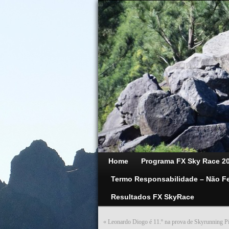
Home
Programa FX Sky Race 2
Termo Responsabilidade – Não F
Resultados FX SkyRace
«
Leonardo Diogo é 11.º na prova de Skyrunning 