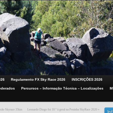
026
Regulamento FX Sky Race 2026
INSCRIÇÕES 2026
ederados
Percursos – Informação Técnica – Localizações
M
Pisão Skyrace 35km
Leonardo Diogo foi 10.º à geral na Peninha SkyRace 2020
»
In