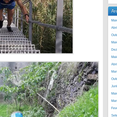
Ar
Mai
Abr
Out
Mai
Dez
Mai
Abr
Mar
Out
Jun
Mai
Mar
Fev
Set