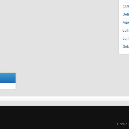
Out
Set
Ago
Jul
Jun
Set
Com a 