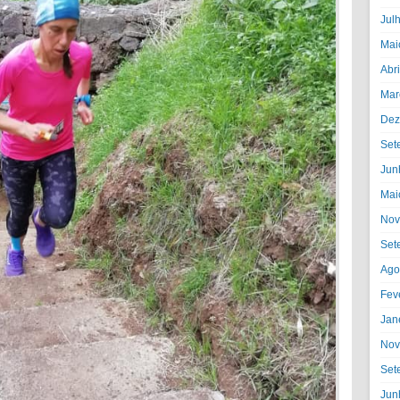
Jul
Mai
Abr
Mar
Dez
Set
Jun
Mai
Nov
Set
Ago
Fev
Jan
Nov
Set
Jun