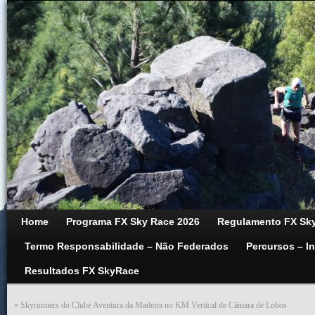
Home
Programa FX Sky Race 2026
Regulamento FX Sky
Termo Responsabilidade – Não Federados
Percursos – I
Resultados FX SkyRace
«
Skyrunners do Clube Aventura da Madeira no KM Vertical de Câmara de Lobos